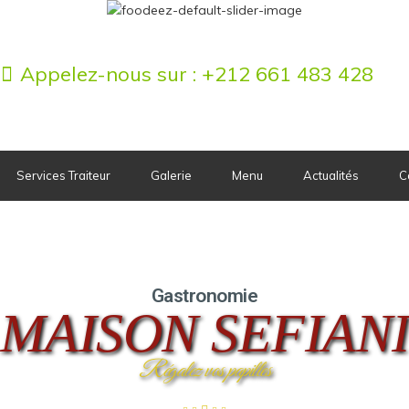
Services Traiteur
Appelez-nous sur :
+212 661 483 428
Services Traiteur
Galerie
Menu
Actualités
C
Gastronomie
MAISON SEFIAN
Régalez vos papilles