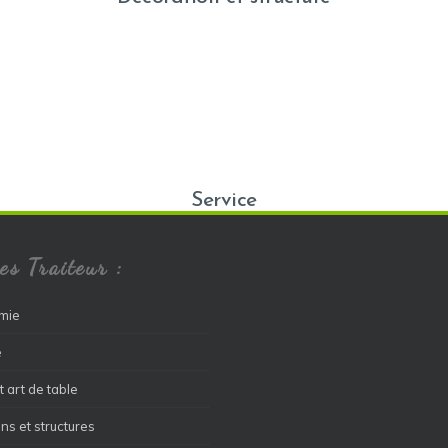
Service
es Traiteur :
mie
e
t art de table
ns et structures