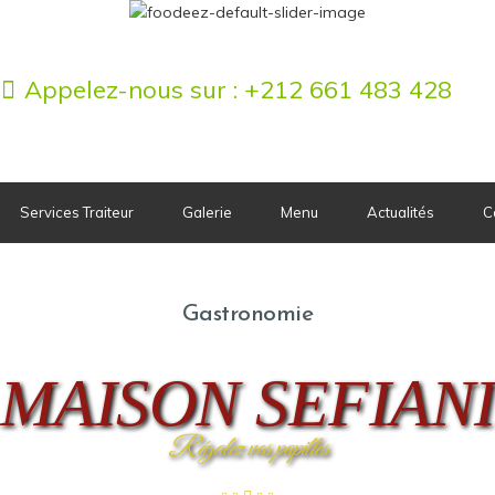
Services Traiteur
Appelez-nous sur :
+212 661 483 428
Services Traiteur
Galerie
Menu
Actualités
C
Gastronomie
MAISON SEFIAN
Régalez vos papilles