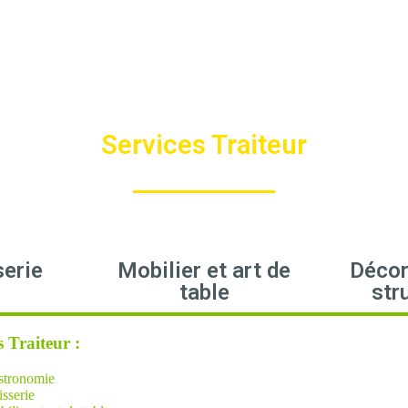
Services Traiteur
serie
Mobilier et art de
Décor
table
str
s Traiteur :
stronomie
isserie