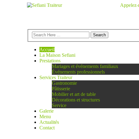
Appelez-n
Accueil
La Maison Sefiani
Prestations
Mariages et événements familiaux
Événements professionnels
Services Traiteur
Gastronomie
Pâtisserie
Mobilier et art de table
Décorations et structures
Service
Galerie
Menu
Actualités
Contact