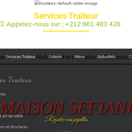
Services Traiteur
Appelez-nous sur :
+212 661 483 428
erie
Mobilier et art de table
Décoration
Services Traiteur
Galerie
Menu
Actualités
C
es Traiteur :
mie
MAISON SEFIAN
e
t art de table
Régalez vos papilles
ns et structures