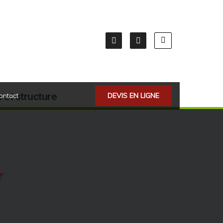
 et structure
Service
DEVIS EN LIGNE
ontact
I