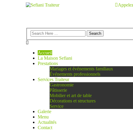
Appelez
Accueil
La Maison Sefiani
Prestations
Mariages et événements familiaux
Événements professionnels
Services Traiteur
Gastronomie
Pâtisserie
Mobilier et art de table
Décorations et structures
Service
Galerie
Menu
Actualités
Contact