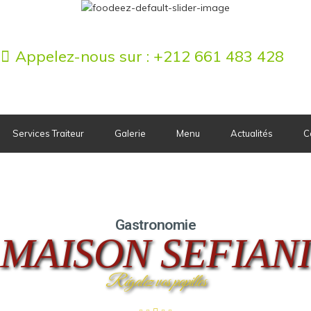
Services Traiteur
Appelez-nous sur :
+212 661 483 428
Services Traiteur
Galerie
Menu
Actualités
C
Gastronomie
MAISON SEFIAN
Régalez vos papilles