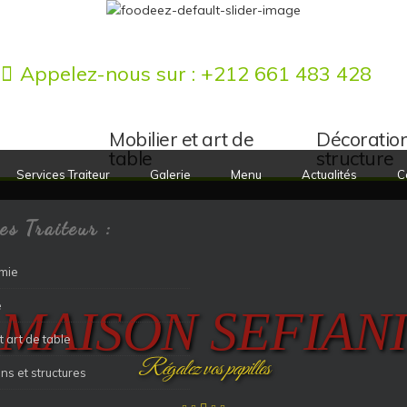
Appelez-nous sur :
+212 661 483 428
Mobilier et art de
Décoration
table
structure
Services Traiteur
Galerie
Menu
Actualités
C
es Traiteur :
mie
e
MAISON SEFIAN
t art de table
Régalez vos papilles
ns et structures